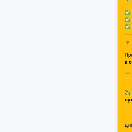
🔹
✅ 
✅ 
✅ 
📍
Пр
в 
💳
✈️
пу
ДЛ