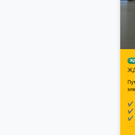
Ж
ЖД
Пу
эл
✔
✔
✔