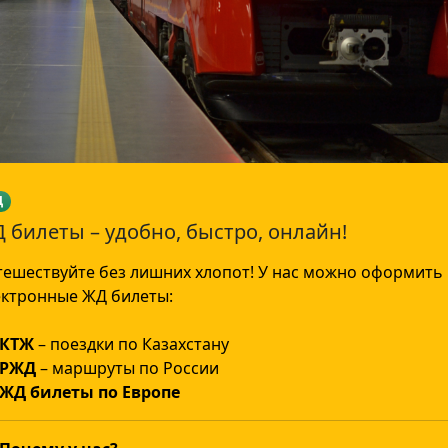
Д
 билеты – удобно, быстро, онлайн!
тешествуйте без лишних хлопот! У нас можно оформить
ектронные ЖД билеты:
КТЖ
– поездки по Казахстану
РЖД
– маршруты по России
ЖД билеты по Европе