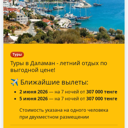
Туры
Туры в Даламан - летний отдых по
выгодной цене!
✈️ Ближайшие вылеты:
2 июня 2026
— на 7 ночей от
307 000 тенге
5 июня 2026
— на 7 ночей от
307 000 тенге
Стоимость указана на одного человека
при двухместном размещении